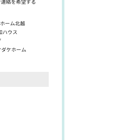
で連絡を希望する
ホーム北越
和ハウス
グ
オダケホーム