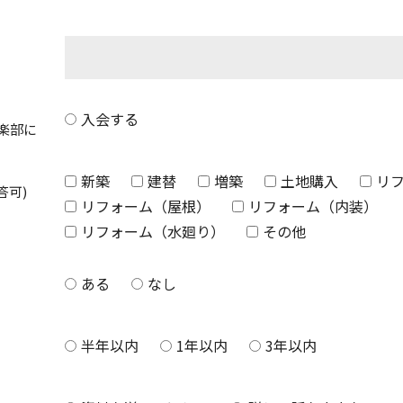
入会する
楽部に
新築
建替
増築
土地購入
リ
答可)
リフォーム（屋根）
リフォーム（内装）
リフォーム（水廻り）
その他
ある
なし
半年以内
1年以内
3年以内