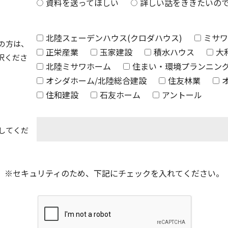
資料を送ってほしい
詳しい話をききたいの
北陸スェーデンハウス(クロダハウス)
ミサワ
の方は、
正栄産業
玉家建設
積水ハウス
大
択くださ
北陸ミサワホーム
住まい・環境プランニン
オシダホーム/北陸総合建設
住友林業
住和建設
石友ホーム
アントール
してくだ
※セキュリティのため、下記にチェックを入れてください。