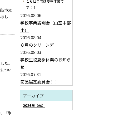
１６日までは夏季休業で
す！！
砺波市文
2026.08.06
いまし
学校事業説明会（山室中部
小）
2026.08.04
８月のクリーンデー
2026.08.03
学校生協夏季休業のお知ら
ました。
せ
録につい
2026.07.31
商品選定委員会！！
アーカイブ
2026
年（60）
は、「氷