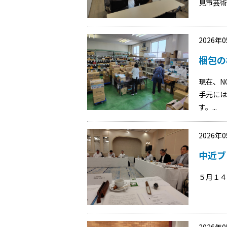
見市芸術
2026年
梱包の
現在、N
手元には
す。...
2026年
中近ブ
５月１４
2026年